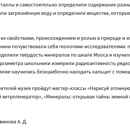
таллы и самостоятельно определили содержание разны
или загрязнённую воду и определили вещества, которые
 их свойствами, происхождением и ролью в природе и 
ники почувствовали себя геологами-исследователями:
делили твёрдость минералов по шкале Мооса и изучил
 дозиметра школьники измерили радиоактивность редко
также научились безошибочно находить кальцит с помо
ителей музея пройдут мастер-классы «Нарисуй атомную 
ой ветрогенератор», «Минералы: открывая тайны земной 
винова А. Д.