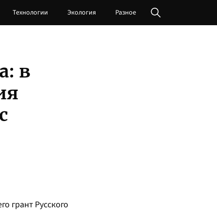
Технологии
Экология
Разное
: в
ия
с
го грант Русского