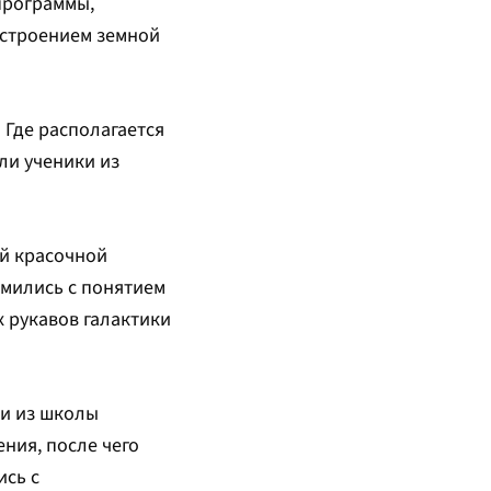
программы,
 строением земной
 Где располагается
ли ученики из
ой красочной
омились с понятием
х рукавов галактики
ки из школы
ния, после чего
ись с