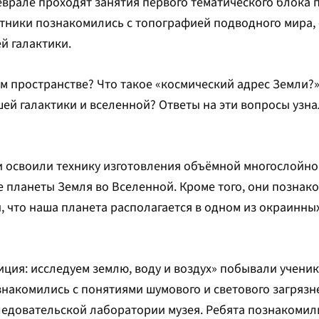
еврале проходят занятия первого тематического блока 
стники познакомились с топографией подводного мира,
й галактики.
м пространстве? Что такое «космический адрес Земли?»
ей галактики и вселенной? Ответы на эти вопросы узна
ки освоили технику изготовления объёмной многослойн
 планеты Земля во Вселенной. Кроме того, они познак
, что наша планета располагается в одном из окраинны
иция: исследуем землю, воду и воздух» побывали учени
знакомились с понятиями шумового и светового загрязне
ледовательской лаборатории музея. Ребята познакомил