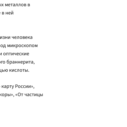
х металлов в
 в ней
жизни человека
 под микроскопом
и оптические
го браннерита,
щью кислоты.
карту России»,
коры», «От частицы