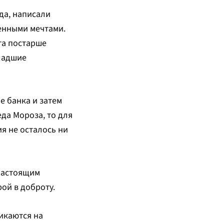
да, написали
енными мечтами.
та постарше
младшие
е банка и затем
да Мороза, то для
я не осталось ни
настоящим
ой в доброту.
икаются на