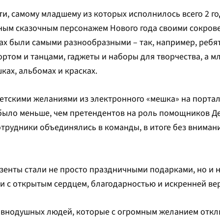
и, самому младшему из которых исполнилось всего 2 го
вным сказочным персонажем Нового года своими сокров
ах были самыми разнообразными – так, например, ребя
ртом и танцами, гаджеты и наборы для творчества, а 
ках, альбомах и красках.
етскими желаниями из электронного «мешка» на портал
было меньше, чем претендентов на роль помощников Де
рудники объединялись в команды, в итоге без внимани
енты стали не просто праздничными подарками, но и 
и с открытым сердцем, благодарностью и искренней вер
авнодушных людей, которые с огромным желанием откл