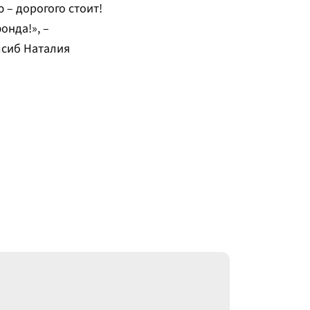
 – дорогого стоит!
онда!», –
лсиб Наталия