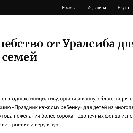
Космос
Медицина
Наука
ебство от Уралсиба дл
 семей
новогоднюю инициативу, организованную благотворит
кцию «Праздник каждому ребенку» для детей из многод
о года пожелания более сорока подопечных фонда исп
настроение и веру в чудо.