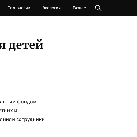
Технологии
Экология
Разное
я детей
ельным фондом
етных и
олнили сотрудники