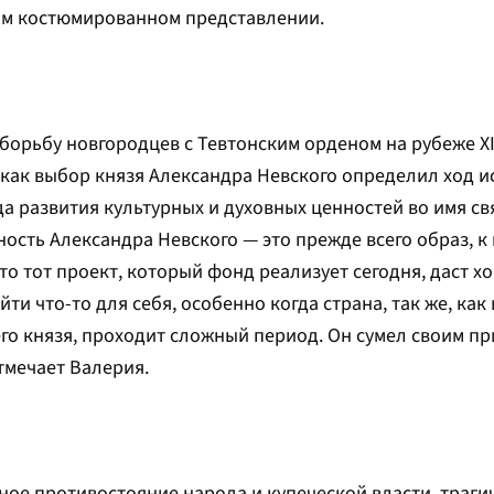
м костюмированном представлении.
борьбу новгородцев с Тевтонским орденом на рубеже XI
 как выбор князя Александра Невского определил ход и
а развития культурных и духовных ценностей во имя с
ость Александра Невского — это прежде всего образ, к
то тот проект, который фонд реализует сегодня, даст 
ти что-то для себя, особенно когда страна, так же, как
его князя, проходит сложный период. Он сумел своим 
тмечает Валерия.
ное противостояние народа и купеческой власти, траг