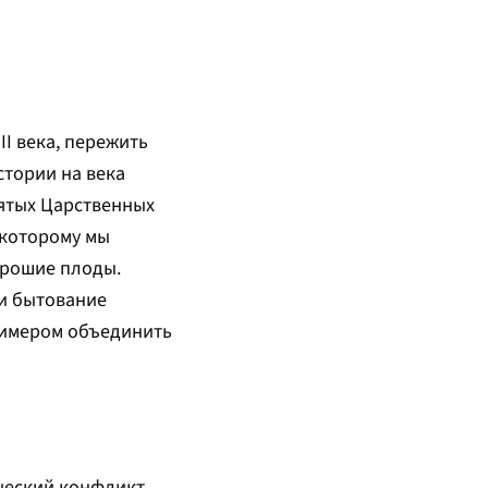
II века, пережить
стории на века
вятых Царственных
 которому мы
хорошие плоды.
 и бытование
примером объединить
ический конфликт