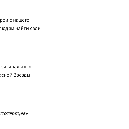
рои с нашего
 людям найти свои
 оригинальных
асной Звезды
стотерпцев»