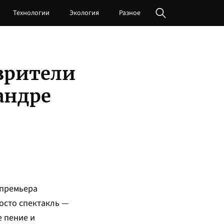
Технологии
Экология
Разное
зрители
андре
 премьера
росто спектакль —
 пение и