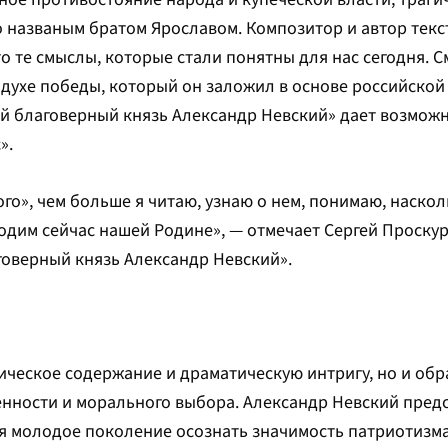
 названым братом Ярославом. Композитор и автор текс
о те смыслы, которые стали понятны для нас сегодня. 
 духе победы, который он заложил в основе российской
ой благоверный князь Александр Невский» дает возмож
».
го», чем больше я читаю, узнаю о нем, понимаю, наскол
одим сейчас нашей Родине», — отмечает Сергей Проску
оверный князь Александр Невский».
рическое содержание и драматическую интригу, но и обр
енности и морального выбора. Александр Невский предс
яя молодое поколение осознать значимость патриотизм