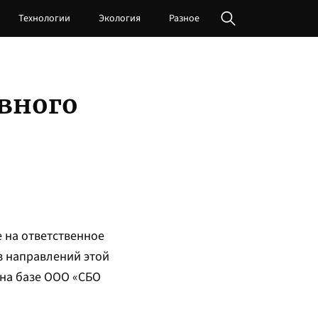
Технологии
Экология
Разное
вного
 на ответственное
з направлений этой
 на базе ООО «СБО