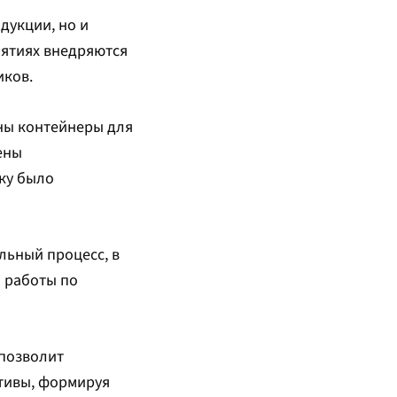
дукции, но и
иятиях внедряются
иков.
ны контейнеры для
ены
ку было
льный процесс, в
й работы по
 позволит
тивы, формируя