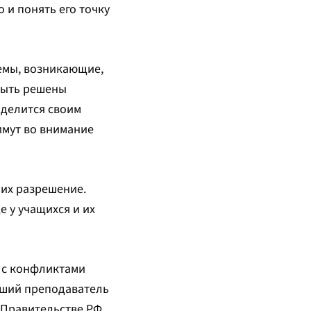
 и понять его точку
емы, возникающие,
быть решены
оделится своим
имут во внимание
 их разрешение.
 у учащихся и их
 с конфликтами
рший преподаватель
Правительстве РФ.