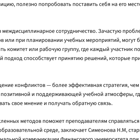
ию, полезно попробовать поставить себя на его место
я междисциплинарное сотрудничество. Зачастую пробл
ов или при планировании учебных мероприятий, могут 
ть комитет или рабочую группу, где каждый участник п
й подход способствует принятию решений, которые пр
щение конфликтов — более эффективная стратегия, чем
 позитивной и поддерживающей учебной атмосферы, где
ать свое мнение и получать обратную связь.
сленных методов поможет преподавателям справляться
образовательной среде, заключает Симеонова Н.М, ста
нальной коммуникации Финансового университета при 