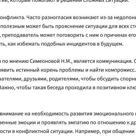
гий, которые помогают в решении сложных ситуаций.
конфликта. Часто разногласия возникают из-за недопо
 полезным может быть прояснение ситуации для всех ст
 преподаватель может поговорить с ним о причинах его
ть, как избежать подобных инцидентов в будущем.
по мнению Симеоновой Н.М., является коммуникация. 
ыявить истинный корень проблемы и найти компромисс.
вателями, друзьями, родителями, чтобы обсудить спорн
Важно, чтобы такая беседа проходила в позитивном клю
 внимание на необходимость развития эмоционального 
твенные эмоции и проявлять эмпатию по отношению к д
ости в конфликтной ситуации. Например, при общении 