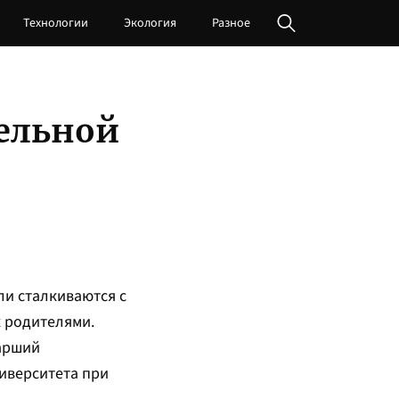
Технологии
Экология
Разное
тельной
ли сталкиваются с
х родителями.
тарший
иверситета при