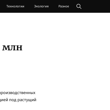
Технологии
Экология
Разное
2 млн
 производственных
цией под растущий