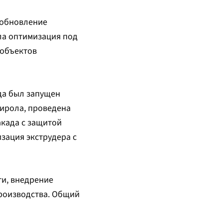
 обновление
ла оптимизация под
 объектов
ода был запущен
тирола, проведена
када с защитой
зация экструдера с
ти, внедрение
роизводства. Общий