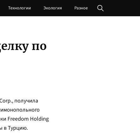
Технологии
Экология
Разное
делку по
Corp., получила
нтимонопольного
лки Freedom Holding
ы в Турцию.