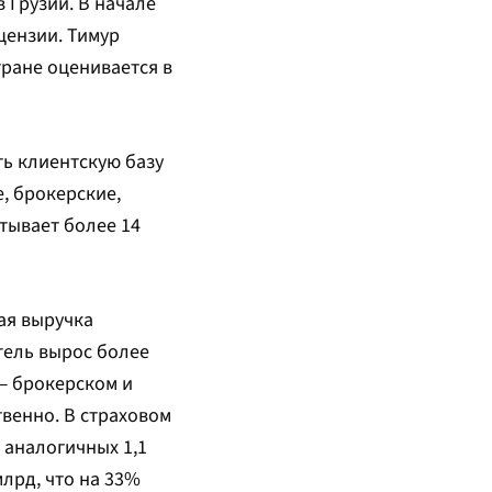
 Грузии. В начале
цензии. Тимур
тране оценивается в
ть клиентскую базу
, брокерские,
атывает более 14
ая выручка
атель вырос более
 — брокерском и
ственно. В страховом
 аналогичных 1,1
млрд, что на 33%