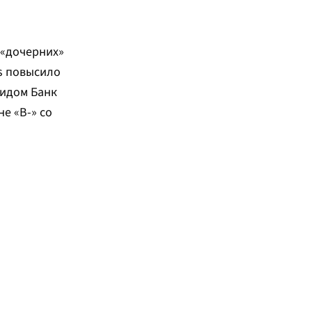
 «дочерних»
gs повысило
ридом Банк
е «В-» со