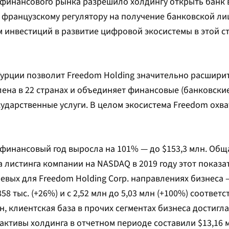
финансового рынка разрешило холдингу открыть банк в
у французскому регулятору на получение банковской ли
 инвестиций в развитие цифровой экосистемы в этой с
 Турции позволит Freedom Holding значительно расшири
лена в 22 странах и объединяет финансовые (банковские
государственные услуги. В целом экосистема Freedom охв
 финансовый год выросла на 101% — до $153,3 млн. Общ
а листинга компании на NASDAQ в 2019 году этот показ
чевых для Freedom Holding Corp. направлениях бизнеса
58 тыс. (+26%) и с 2,52 млн до 5,03 млн (+100%) соответ
н, клиентская база в прочих сегментах бизнеса достигла
е активы холдинга в отчетном периоде составили $13,16 