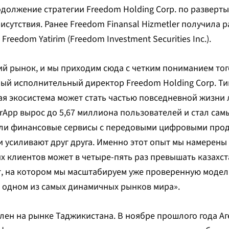
родолжение стратегии Freedom Holding Corp. по развер
сутствия. Ранее Freedom Finansal Hizmetler получила 
eedom Yatirim (Freedom Investment Securities Inc.).
ий рынок, и мы приходим сюда с четким пониманием того
ный исполнительный директор Freedom Holding Corp. Ти
ая экосистема может стать частью повседневной жизни 
erApp вырос до 5,67 миллиона пользователей и стал са
ли финансовые сервисы с передовыми цифровыми прод
 усиливают друг друга. Именно этот опыт мы намерены
х клиентов может в четыре-пять раз превышать казахст
, на котором мы масштабируем уже проверенную модел
а одном из самых динамичных рынков мира».
лен на рынке Таджикистана. В ноябре прошлого года А