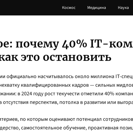
Космос
Медицина
Наука
ое: почему 40% IT-ко
как это остановить
сии официально насчитывалось около миллиона IT-спец
нехватку квалифицированных кадров — сильных мидлов
ржании: в 2024 году рост текучести отметили 40% компа
за отсутствия перспектив, потолка в развитии или выгор
териев, по которым оценивают потенциал сотрудников:
ерство, самостоятельное обучение, проактивная позиц