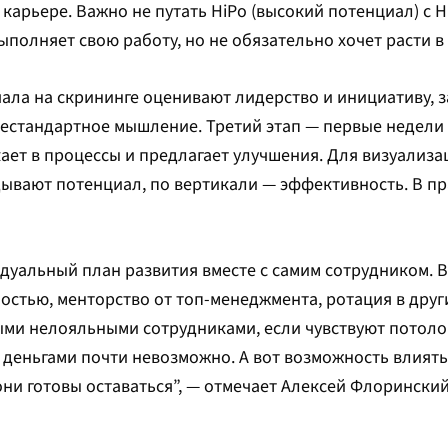
карьере. Важно не путать HiPo (высокий потенциал) с H
полняет свою работу, но не обязательно хочет расти в
чала на скрининге оценивают лидерство и инициативу, з
естандартное мышление. Третий этап — первые недели 
ает в процессы и предлагает улучшения. Для визуализ
адывают потенциал, по вертикали — эффективность. В пр
уальный план развития вместе с самим сотрудником. В
остью, менторство от топ-менеджмента, ротация в друг
ыми нелояльными сотрудниками, если чувствуют потоло
х деньгами почти невозможно. А вот возможность влиять
 они готовы оставаться”, — отмечает Алексей Флорински