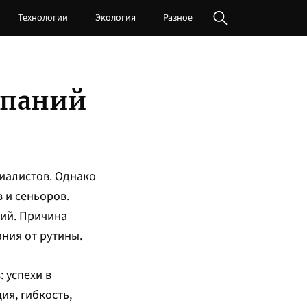
Технологии
Экология
Разное
мпаний
иалистов. Однако
 и сеньоров.
ний. Причина
ания от рутины.
 успехи в
ия, гибкость,