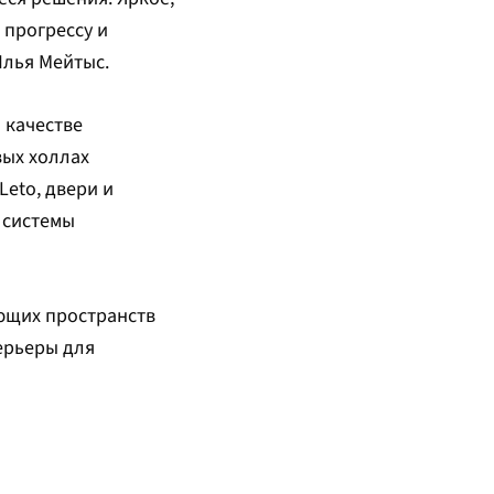
 прогрессу и
Илья Мейтыс.
 качестве
вых холлах
eto, двери и
 системы
ющих пространств
ерьеры для