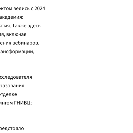
ктом велись с 2024
 академия:
тия. Также здесь
ия, включая
дения вебинаров.
рансформации,
исследователя
разования.
отделке
ингом ГНИВЦ:
предстояло