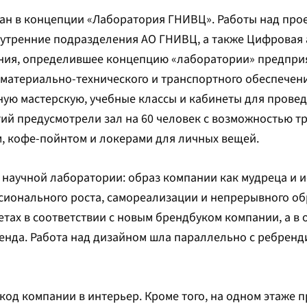
ан в концепции «Лаборатория ГНИВЦ». Работы над прое
 внутренние подразделения АО ГНИВЦ, а также Цифровая
ния, определившее концепцию «лаборатории» предприя
 материально-технического и транспортного обеспечен
ную мастерскую, учебные классы и кабинеты для прове
ий предусмотрели зал на 60 человек с возможностью т
м, кофе-пойнтом и локерами для личных вещей.
 научной лаборатории: образ компании как мудреца и 
сионального роста, самореализации и непрерывного об
ах в соответствии с новым брендбуком компании, а в 
нда. Работа над дизайном шла параллельно с ребренд
од компании в интерьер. Кроме того, на одном этаже 