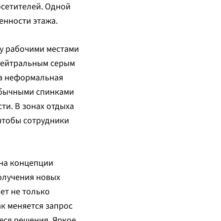
осетителей. Одной
енности этажа.
ду рабочими местами
 нейтральным серым
на неформальная
обычными спинками
ти. В зонах отдыха
чтобы сотрудники
на концепции
олучения новых
ет не только
ак меняется запрос
еся решения. Яркое,