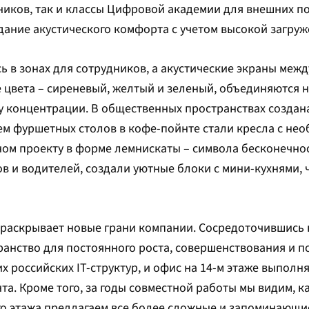
ников, так и классы Цифровой академии для внешних п
здание акустического комфорта с учетом высокой загруж
ь в зонах для сотрудников, а акустические экраны меж
е цвета – сиреневый, желтый и зеленый, объединяются
 концентрации. В общественных пространствах созда
ем фуршетных столов в кофе-пойнте стали кресла с не
ом проекту в форме лемнискаты – символа бесконечнос
в и водителей, создали уютные блоки с мини-кухнями, 
.
раскрывает новые грани компании. Сосредоточившись 
анство для постоянного роста, совершенствования и п
 российских IT-структур, и офис на 14-м этаже выполня
а. Кроме того, за годы совместной работы мы видим, к
го этажа предлагаем все более сложные и запоминающи