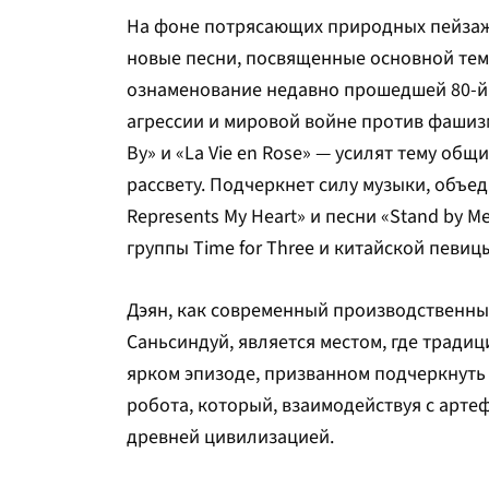
На фоне потрясающих природных пейзаже
новые песни, посвященные основной тем
ознаменование недавно прошедшей 80-й
агрессии и мировой войне против фашизм
By» и «La Vie en Rose» — усилят тему общ
рассвету. Подчеркнет силу музыки, объ
Represents My Heart» и песни «Stand by M
группы Time for Three и китайской певицы
Дэян, как современный производственный
Саньсиндуй, является местом, где традиц
ярком эпизоде, призванном подчеркнуть 
робота, который, взаимодействуя с арте
древней цивилизацией.