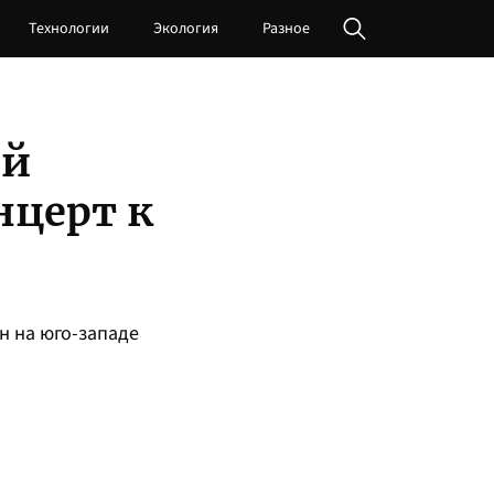
Технологии
Экология
Разное
ой
нцерт к
ян на юго-западе