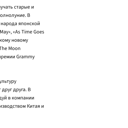
учать старые и
полнолуние. В
 народа японской
May», «As Time Goes
ркому новому
«The Moon
й премии Grammy
ультуру
друг друга. В
дуй в компании
изводством Китая и