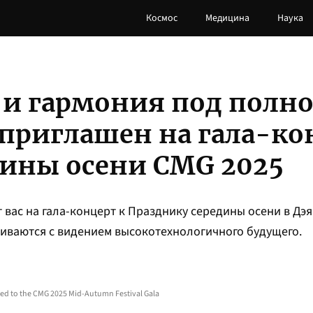
Космос
Медицина
Наука
 и гармония под полн
 приглашен на гала-ко
дины осени CMG 2025
т вас на гала-концерт к Празднику середины осени в Дэ
ливаются с видением высокотехнологичного будущего.
ed to the CMG 2025 Mid-Autumn Festival Gala