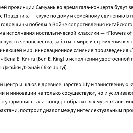
й провинции Сычуань во время гала-концерта будут зв
е Праздника — скуке по дому и семейному единению в 
 годовщины победы в Войне сопротивления китайского
а исполнения ностальгической классики — «Flowers of 
их чувств человечества, заботы о мире и стремления к я
единяющей мир, инновационное слияние произведения 
e» Бена Е. Кинга (Ben E. King) в исполнении удостоенно
 Джайки Джунай (Jike Junyi).
 центр и шлюз в древнее царство Шу и таинственную к
ии и инновации не только сосуществуют, но и усиливают 
эту гармонию, гала-концерт обратится к музею Саньсин
фактами, построит диалог между интеллектуальным про