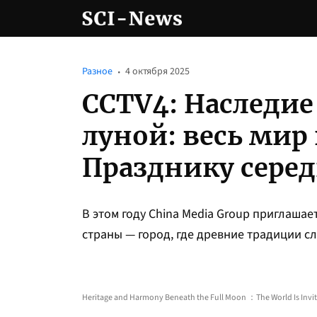
Разное
4 октября 2025
CCTV4: Наследие
луной: весь мир
Празднику сере
В этом году China Media Group приглашае
страны — город, где древние традиции с
Heritage and Harmony Beneath the Full Moon ：The World Is Invit